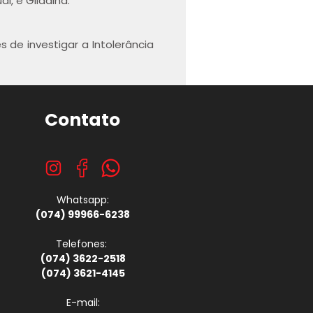
l, e Gliadina.
 de investigar a Intolerância
Contato
Whatsapp:
(074) 99966-6238
Telefones:
(074) 3622-2518
(074) 3621-4145
E-mail: