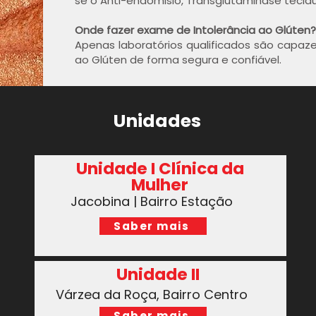
se o Anti-endomisio, Transglutaminase tecidua
Onde fazer exame de Intolerância ao Glúten?
Apenas laboratórios qualificados são capazes
ao Glúten de forma segura e confiável.
Unidades
Unidade I Clínica da
Mulher
Jacobina | Bairro Estação
Saber mais
Unidade II
Várzea da Roça, Bairro Centro
Saber mais