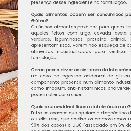
presença desse ingrediente na formulação..
Quais alimentos podem ser consumidos po
Glúten?
Os únicos alimentos proibidos para quem te
aqueles feitos com trigo, cevada, aveia 
verduras, leguminosas, proteína animal, 
apresentam risco. Porém não esqueça de co
alimentos industrializados para verific
formulação.
Como posso aliviar os sintomas da Intolerânc
Em caso de ingestão acidental de glúten
componente presente num alimento industrial
como Imodium, anti-histamínicos, chá verde 
podem atenuar a crise.
Quais exames identificam a Intolerância ao G
Entre os exames que apoiam o diagnóstico da
o Celia Test, que analisa os cromossomos
90% dos casos) e DQ8 (associado em 6% dos