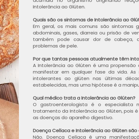
acumula no organismo originando reaçõe
Intolerância ao Glúten.
Quais são os sintomas de Intolerância ao Glú
Em geral, os mais comuns são sintomas ga
abdominais, gases, diarreia ou prisão de ven
também pode causar dor de cabeça, do
problemas de pele.
Por que tantas pessoas atualmente têm Into
A Intolerância ao Glúten é uma propensão
manifestar em qualquer fase da vida. A
intolerantes ao glúten nas últimas dé
estabelecidas, mas uma hipótese é a manipu
Qual médico trata a Intolerância ao Glúten?
O gastroenterologista é o especialista
tratamento da Intolerância ao Glúten, pois é
as doenças do aparelho digestivo.
Doença Celíaca e Intolerância ao Glúten sã
Não. Doença Celíaca é uma manifestaçã