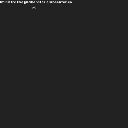
ministrativo@laboratoriolabcenter.co
m