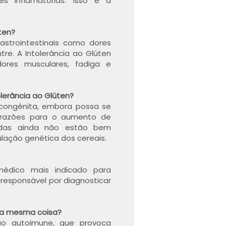
s inflamatórias. Isso é a
ten?
strointestinais como dores
tre. A Intolerância ao Glúten
res musculares, fadiga e
lerância ao Glúten?
 congênita, embora possa se
s razões para o aumento de
cadas ainda não estão bem
lação genética dos cereais.
 médico mais indicado para
 responsável por diagnosticar
o a mesma coisa?
o autoimune, que provoca