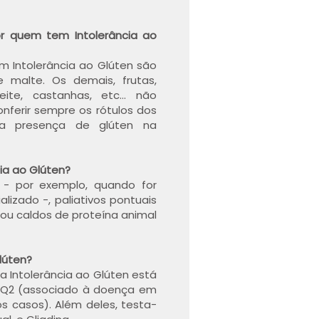
r quem tem Intolerância ao
m Intolerância ao Glúten são
e malte. Os demais, frutas,
leite, castanhas, etc… não
nferir sempre os rótulos dos
ar a presença de glúten na
ia ao Glúten?
 - por exemplo, quando for
izado -, paliativos pontuais
ou caldos de proteína animal
lúten?
 Intolerância ao Glúten está
 DQ2 (associado à doença em
 casos). Além deles, testa-