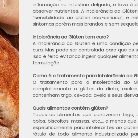
inflamação no intestino delgado, e leva à
absorver nutrientes. A Intolerância ao Gl
“sensibilidade ao glúten não-celíaca”, e
sintomas porém mais brandos e sem sequel
Intolerância ao Glúten tem cura?
A Intolerância ao Glúten é uma condição p
cura. Mas pode ser controlada para que os
Isso é feito evitando ingerir qualquer alime
formulação.
Como é o tratamento para Intolerância ao G
O tratamento para a Intolerância ao Gl
completamente o glúten da dieta, exclui
contenham trigo, cevada, aveia e seus deriva
Quais alimentos contém glúten?
Todos os alimentos que contiverem trigo,
bolos, biscoitos, massas, etc..., a menos qu
especificamente para intolerantes ao glúten
rótulo de todo alimento industrializado par