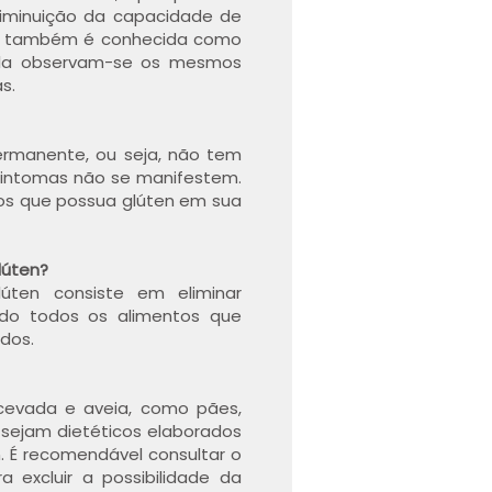
 diminuição da capacidade de
úten também é conhecida como
 nela observam-se os mesmos
as.
ermanente, ou seja, não tem
 sintomas não se manifestem.
ntos que possua glúten em sua
lúten?
úten consiste em eliminar
ndo todos os alimentos que
dos.
 cevada e aveia, como pães,
e sejam dietéticos elaborados
. É recomendável consultar o
a excluir a possibilidade da