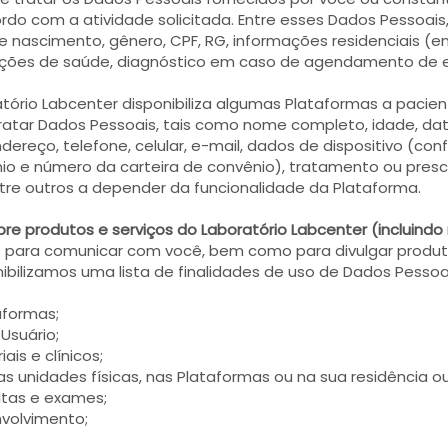
ordo com a atividade solicitada. Entre esses Dados Pessoa
de nascimento, gênero, CPF, RG, informações residenciais (e
ormações de saúde, diagnóstico em caso de agendamento de
tório Labcenter disponibiliza algumas Plataformas a pacie
ratar Dados Pessoais, tais como nome completo, idade, dat
endereço, telefone, celular, e-mail, dados de dispositivo (c
io e número da carteira de convênio), tratamento ou pres
tre outros a depender da funcionalidade da Plataforma.
 produtos e serviços do Laboratório Labcenter (incluindo
is para comunicar com você, bem como para divulgar produ
nibilizamos uma lista de finalidades de uso de Dados Pessoa
aformas;
 Usuário;
ais e clínicos;
as unidades físicas, nas Plataformas ou na sua residência ou
tas e exames;
nvolvimento;