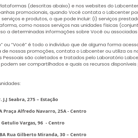
lataformas (descritas abaixo) e nos websites do Labcenter
anhas promocionais, quando Você contata o Labcenter por 
rviços e produtos, o que pode incluir: (i) serviços prestado
taforma, como nossos serviços nas unidades físicas (conjunt
so a determinadas informações sobre Você ou associadas 
rio” ou “Você” é todo o indivíduo que de alguma forma aces
a de nossas promoções, contata o Labcenter ou utiliza os n
os Pessoais são coletados e tratados pelo Laboratório Labce
 podem ser compartilhados e quais os recursos disponíveis
 unidades:
. J.J Seabra, 275 – Estação
A Praça Alfredo Navarro, 25A - Centro
 Getulio Vargas, 96 - Centro
-BA Rua Gilberto Miranda, 30 – Centro