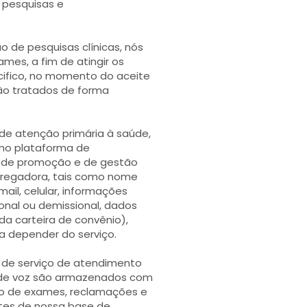
 pesquisas e
o de pesquisas clínicas, nós
mes, a fim de atingir os
cifico, no momento do aceite
rão tratados de forma
e atenção primária à saúde,
omo plataforma de
 de promoção e de gestão
pregadora, tais como nome
ail, celular, informações
onal ou demissional, dados
a carteira de convênio),
a depender do serviço.
 de serviço de atendimento
os de voz são armazenados com
nto de exames, reclamações e
ntes de nossa base de