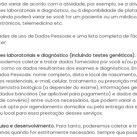
ão variar de acordo com a atividade, por exemplo, se a ati
s laboratoriais e diagnóstico, ou à disponibilidade de pla
ainda poderá variar se você for um paciente ou um médico
trônicos, telemedicina etc.
idades de uso de Dados Pessoais e uma lista completa de fá
er:
 laboratoriais e diagnóstico (incluindo testes genéticos).
, podemos coletar e tratar dados fornecidos por você e/ou 
 como os dados resultantes dos exames e diagnósticos. E
Dados Pessoais: nome completo, data e local de nascimento,
ações residenciais, e-mail, celular, tratamento ou prescrição 
ou amostra biológica (a depender do exame), informações g
ia, dados bancários (se aplicável para pagamento) e dados 
 de convênio) entre outros necessários, que podem variar 
você opte por agendamento domiciliar ou pela entrega do
u local para essa prestação desses serviços.
uisa e desenvolvimento.
Para tanto, poderemos coletar e tr
nas quando for estritamente necessário. Sempre que possív