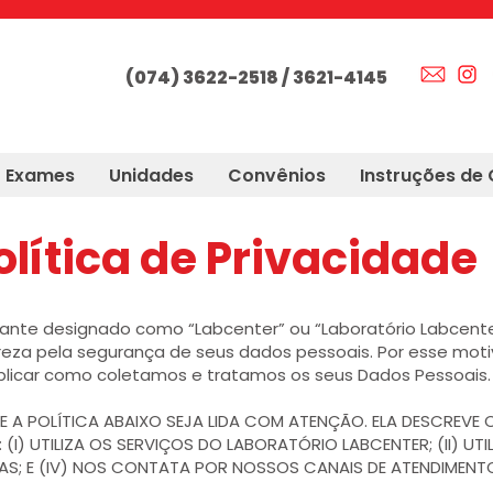
(074) 3622-2518 / 3621-4145
Exames
Unidades
Convênios
Instruções de 
olítica de Privacidade
vante designado como “Labcenter” ou “Laboratório Labcen
reza pela segurança de seus dados pessoais. Por esse motivo
explicar como coletamos e tratamos os seus Dados Pessoais.
 A POLÍTICA ABAIXO SEJA LIDA COM ATENÇÃO. ELA DESCREV
) UTILIZA OS SERVIÇOS DO LABORATÓRIO LABCENTER; (II) UTIL
S; E (IV) NOS CONTATA POR NOSSOS CANAIS DE ATENDIMENT