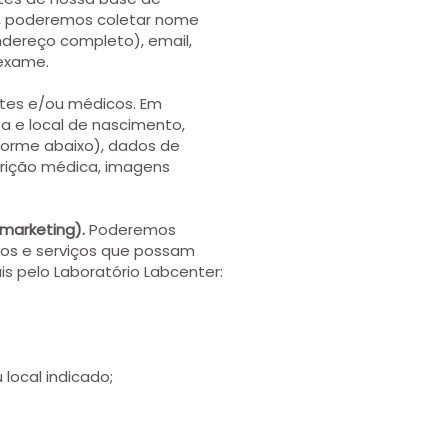
is, poderemos coletar nome
ndereço completo), email,
 exame.
ntes e/ou médicos. Em
a e local de nascimento,
onforme abaixo), dados de
crição médica, imagens
 marketing).
Poderemos
tos e serviços que possam
is pelo Laboratório Labcenter:
 local indicado;