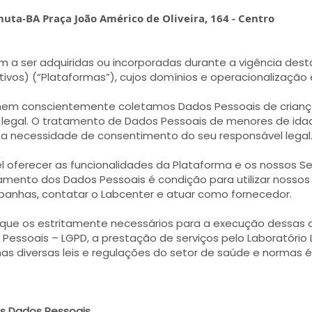
amuta-BA Praça João Américo de Oliveira, 164 - Centro
 a ser adquiridas ou incorporadas durante a vigência desta
tivos) (“Plataformas”), cujos domínios e operacionalização
 nem conscientemente coletamos Dados Pessoais de crianç
l legal. O tratamento de Dados Pessoais de menores de id
 a necessidade de consentimento do seu responsável legal
 oferecer as funcionalidades da Plataforma e os nossos S
amento dos Dados Pessoais é condição para utilizar nossos Se
mpanhas, contatar o Labcenter e atuar como fornecedor.
ue os estritamente necessários para a execução dessas at
 Pessoais – LGPD, a prestação de serviços pelo Laboratório 
nas diversas leis e regulações do setor de saúde e normas 
os Dados Pessoais