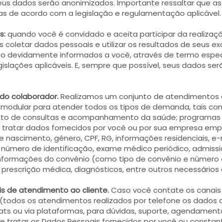
eus dados serão anonimizados. Importante ressaltar que as
as de acordo com a legislação e regulamentação aplicável.
s:
quando você é convidado e aceita participar da realizaçã
coletar dados pessoais e utilizar os resultados de seus exa
rão devidamente informados a você, através de termo espe
gislações aplicáveis. E, sempre que possível, seus dados se
do colaborador.
Realizamos um conjunto de atendimentos d
modular para atender todos os tipos de demanda, tais c
nto de consultas e acompanhamento da saúde; programas
 tratar dados fornecidos por você ou por sua empresa em
e nascimento, gênero, CPF, RG, informações residenciais, e-m
, número de identificação, exame médico periódico, admissi
informações do convênio (como tipo de convênio e número d
rescrição médica, diagnósticos, entre outros necessários 
s de atendimento ao cliente.
Caso você contate os canais
ne (todos os atendimentos realizados por telefone os dad
hats ou via plataformas, para dúvidas, suporte, agendame
e tratar os Dados Pessoais fornecidos por você ou consta